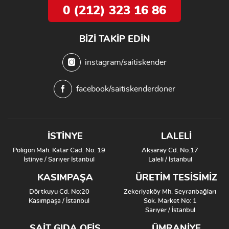
0 (212) 323 16 86
BIZI TAKIP EDIN
instagram/saitiskender
facebook/saitiskenderdoner
İSTİNYE
LALELİ
Poligon Mah. Katar Cad. No: 19
Aksaray Cd. No:17
İstinye / Sarıyer İstanbul
Laleli / İstanbul
KASIMPAŞA
ÜRETİM TESİSİMİZ
Dörtkuyu Cd. No:20
Zekeriyaköy Mh. Seyranbağları
Kasımpaşa / İstanbul
Sok. Market No: 1
Sarıyer / İstanbul
SAİT GIDA OFİS
ÜMRANIYE