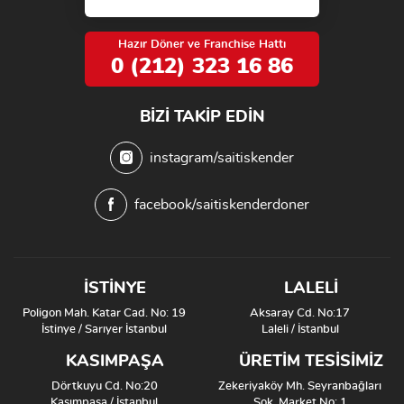
Hazır Döner ve Franchise Hattı
0 (212) 323 16 86
BIZI TAKIP EDIN
instagram/saitiskender
facebook/saitiskenderdoner
İSTİNYE
LALELİ
Poligon Mah. Katar Cad. No: 19
Aksaray Cd. No:17
İstinye / Sarıyer İstanbul
Laleli / İstanbul
KASIMPAŞA
ÜRETİM TESİSİMİZ
Dörtkuyu Cd. No:20
Zekeriyaköy Mh. Seyranbağları
Kasımpaşa / İstanbul
Sok. Market No: 1